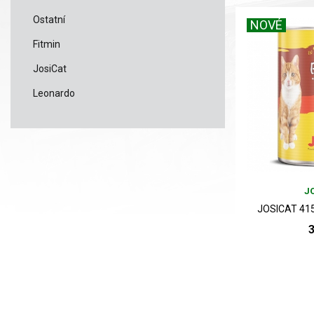
Ostatní
NOVÉ
Fitmin
JosiCat
Leonardo
JO
JOSICAT 415