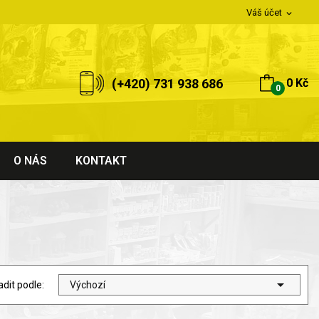
Váš účet
expand_more
(+420) 731 938 686
0 Kč
0
O NÁS
KONTAKT

adit podle:
Výchozí