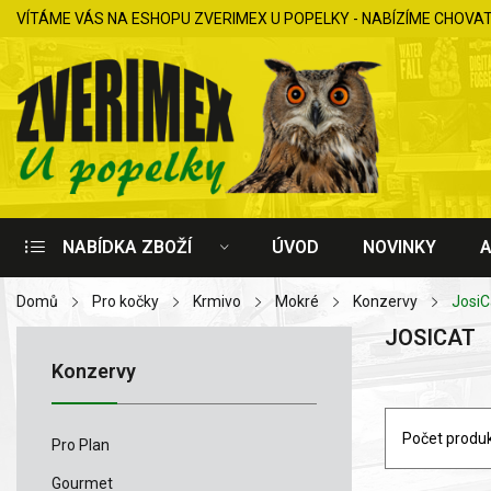
VÍTÁME VÁS NA ESHOPU ZVERIMEX U POPELKY - NABÍZÍME CHOVA
NABÍDKA ZBOŽÍ
ÚVOD
NOVINKY
Domů
Pro kočky
Krmivo
Mokré
Konzervy
JosiC
JOSICAT
Konzervy
Počet produk
Pro Plan
Gourmet