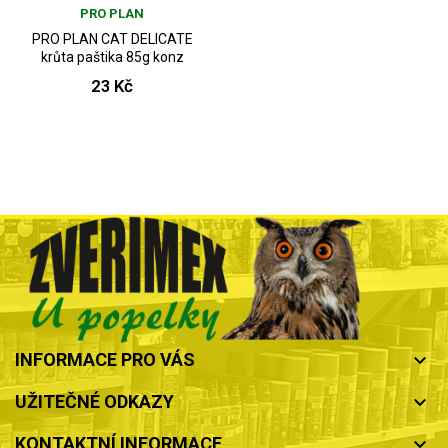
PRO PLAN
PRO PLAN CAT DELICATE
krůta paštika 85g konz
23 Kč
INFORMACE PRO VÁS
keyboard_arrow_down
UŽITEČNÉ ODKAZY
keyboard_arrow_down
KONTAKTNÍ INFORMACE
keyboard_arrow_down