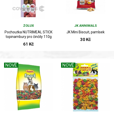
ZOLUX
JK ANNIMALS
Pochoutka NUTRIMEAL STICK
JK Mini Biscuit, pamlsek
topinambury pro činčily 110g
30 Kč
61 Kč
NOVÉ
NOVÉ