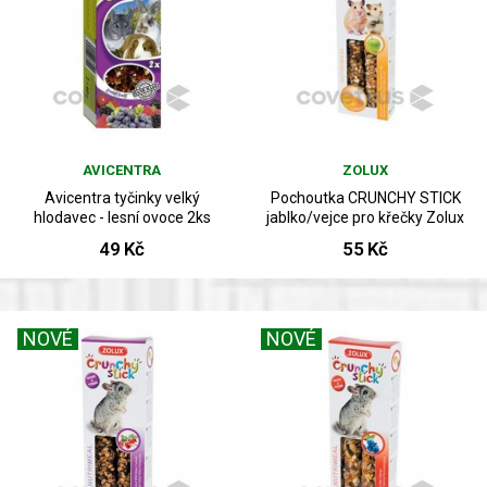
AVICENTRA
ZOLUX
Avicentra tyčinky velký
Pochoutka CRUNCHY STICK
hlodavec - lesní ovoce 2ks
jablko/vejce pro křečky Zolux
49 Kč
55 Kč
NOVÉ
NOVÉ