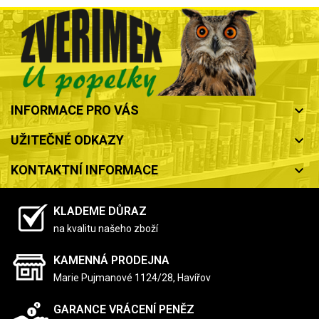
INFORMACE PRO VÁS
keyboard_arrow_down
UŽITEČNÉ ODKAZY
keyboard_arrow_down
KONTAKTNÍ INFORMACE
keyboard_arrow_down
KLADEME DŮRAZ
na kvalitu našeho zboží
KAMENNÁ PRODEJNA
Marie Pujmanové 1124/28, Havířov
GARANCE VRÁCENÍ PENĚZ