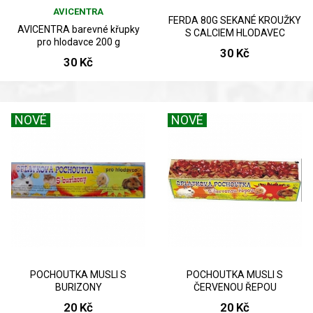
AVICENTRA
FERDA 80G SEKANÉ KROUŽKY
AVICENTRA barevné křupky
S CALCIEM HLODAVEC
pro hlodavce 200 g
30 Kč
30 Kč
NOVÉ
NOVÉ
POCHOUTKA MUSLI S
POCHOUTKA MUSLI S
BURIZONY
ČERVENOU ŘEPOU
20 Kč
20 Kč