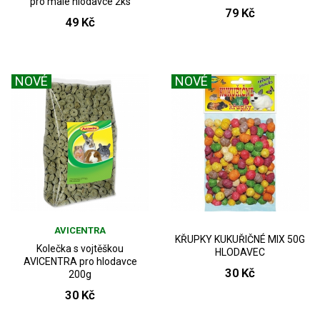
pro malé hlodavce 2ks
79 Kč
49 Kč
NOVÉ
NOVÉ
AVICENTRA
KŘUPKY KUKUŘIČNÉ MIX 50G
Kolečka s vojtěškou
HLODAVEC
AVICENTRA pro hlodavce
30 Kč
200g
30 Kč