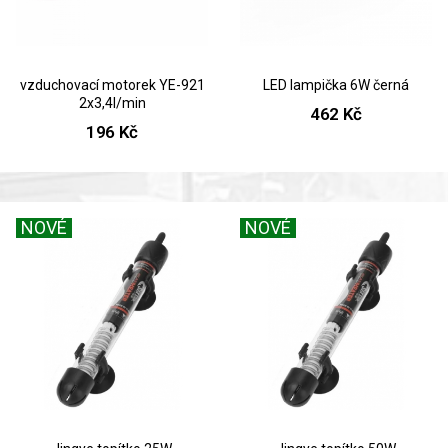
vzduchovací motorek YE-921
LED lampička 6W černá
2x3,4l/min
462 Kč
196 Kč
NOVÉ
NOVÉ