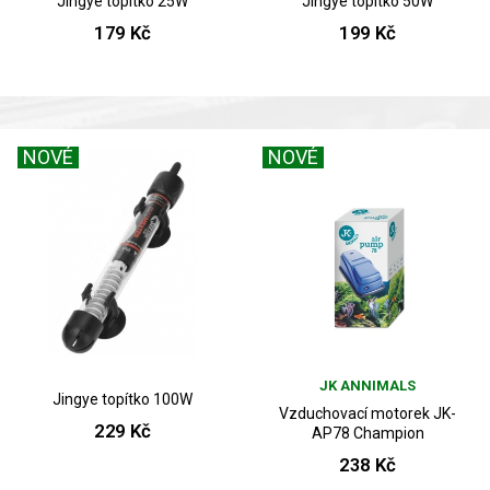
Jingye topítko 25W
Jingye topítko 50W
179 Kč
199 Kč
NOVÉ
NOVÉ
JK ANNIMALS
Jingye topítko 100W
Vzduchovací motorek JK-
229 Kč
AP78 Champion
238 Kč