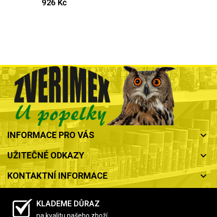
926 Kč
INFORMACE PRO VÁS
keyboard_arrow_down
UŽITEČNÉ ODKAZY
keyboard_arrow_down
KONTAKTNÍ INFORMACE
keyboard_arrow_down
KLADEME DŮRAZ
na kvalitu našeho zboží